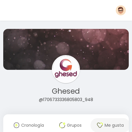
Ghesed
@1706733336805803_948
Cronología
Grupos
Me gusta