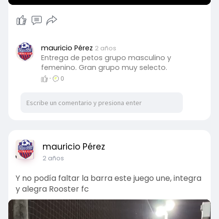
P
M
S
P
E
l
u
e
I
n
a
t
t
P
t
y
e
t
e
mauricio Pérez
2 años
i
r
Entrega de petos grupo masculino y
n
f
femenino. Gran grupo muy selecto.
g
u
·
0
s
l
l
s
c
r
mauricio Pérez
e
2 años
e
n
Y no podía faltar la barra este juego une, integra
y alegra Rooster fc