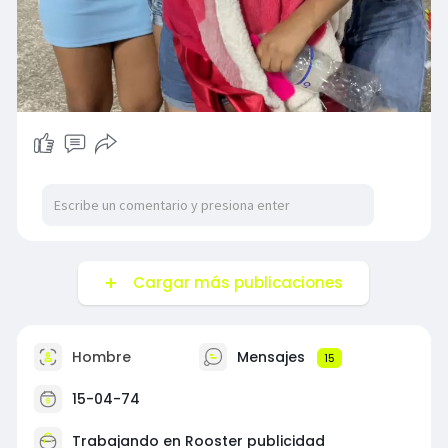
00:38
P
M
S
P
E
l
u
e
I
n
Cargar más publicaciones
a
t
t
P
t
y
e
t
e
i
r
Hombre
Mensajes
15
n
f
15-04-74
g
u
s
l
Trabajando en Rooster publicidad