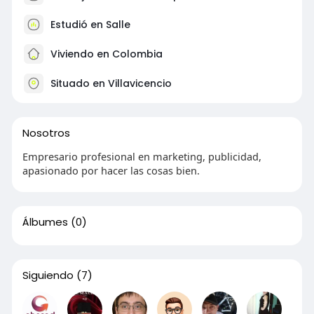
l
s
Estudió en Salle
c
Viviendo en Colombia
r
e
Situado en Villavicencio
e
n
Nosotros
Empresario profesional en marketing, publicidad,
apasionado por hacer las cosas bien.
Álbumes
(0)
Siguiendo
(7)