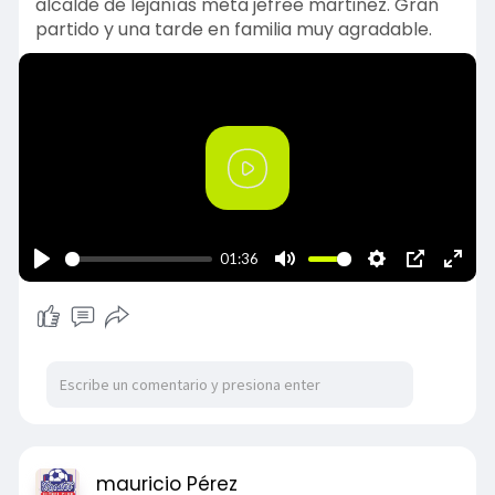
alcalde de lejanías meta jefree martinez. Gran
partido y una tarde en familia muy agradable.
P
l
a
01:36
y
P
M
S
P
E
l
u
e
I
n
a
t
t
P
t
y
e
t
e
i
r
n
f
g
u
s
l
mauricio Pérez