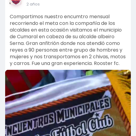
l
2 años
s
Compartimos nuestro encumtro mensual
c
recorriendo el meta con la compañía de los
r
alcaldes en esta ocasión visitamos el municipio
e
de Cumaral en cabeza de su alcalde albeiro
e
Serna. Gran anfitrión donde nos atendió como
n
reyes a 90 personas entre grupo de hombres y
mujeres y nos transportamos en 2 chivas, motos
y carros. Fue una gran experiencia. Rooster fc.