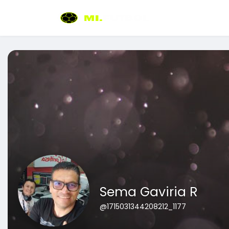
Sema Gaviria R
@1715031344208212_1177